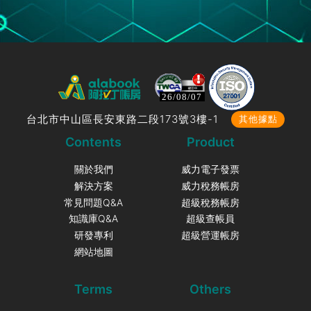
26/08/07
台北市中山區長安東路二段173號3樓-1
其他據點
Contents
Product
關於我們
威力電子發票
解決方案
威力稅務帳房
常見問題Q&A
超級稅務帳房
知識庫Q&A
超級查帳員
研發專利
超級營運帳房
網站地圖
Terms
Others