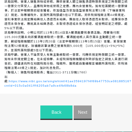
該局說明，營業人銷售貨物或勞務，應依營業人開立銷售憑證時限表規定之時限開立統
一發票交付買受人，且應稅貨物或勞務之定價，應內含營業稅。如有短漏開統一發票情
事，於法定申報期限前經查獲者，依加值型及非加值型營業稅法第52條（下稱營業稅
法）規定，除應補稅外，並按所漏稅額處5倍以下罰鍰。另依稅捐稽徵法第44條規定，
營利事業依法規定應給與他人憑證而未給與，應自他人取得憑證而未取得，或應保存憑
證而未保存者，應就其未給與憑證、未取得憑證或未保存憑證，經查明認定之總額，處
5%以下罰鍰。
該局舉例說明，小明公司於113年2月14日至A餐酒館慶祝春酒活動，用餐後付款
105,000元雖未向該餐酒館索取統一發票，餐酒館結帳人員亦漏未主動開立統一發
票，嗣經稽徵機關於113年2月20日（法定申報期限113年3月15日）查獲，爰按營業
稅法第52條規定，除補繳該筆消費之營業稅款5,000元 ［105,000元/(1+5%)*5%］
外，並按所漏稅額處5倍以下罰鍰。
該局呼籲，營業人不論買受人有無主動索取統一發票，均應依規定時限開立統一發票，
如有未依規定開立者，在未經檢舉、未經稅捐稽徵機關或財政部指定之調查人員進行調
查前，請儘速向所在地國稅局分局、稽徵所、服務處自動補報並補繳所漏稅款，依稅捐
稽徵法第48條之1規定，加計利息免罰。
（聯絡人：銷售稅組楊股長；電話2311-3711分機1760）
出
處:
https://www.ntbt.gov.tw/singlehtml/41ae3594197f4f69b47753ce08188516?
cntId=015c0a041fff4205ab7a9ce4fb68b8da
Back
Next