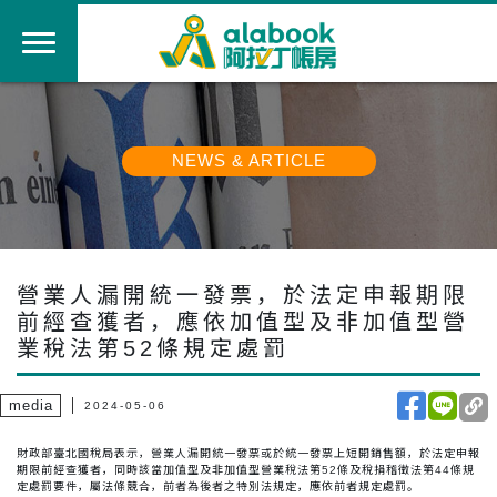
NEWS & ARTICLE
營業人漏開統一發票，於法定申報期限
前經查獲者，應依加值型及非加值型營
業稅法第52條規定處罰
media
2024-05-06
財政部臺北國稅局表示，營業人漏開統一發票或於統一發票上短開銷售額，於法定申報
期限前經查獲者，同時該當加值型及非加值型營業稅法第52條及稅捐稽徵法第44條規
定處罰要件，屬法條競合，前者為後者之特別法規定，應依前者規定處罰。