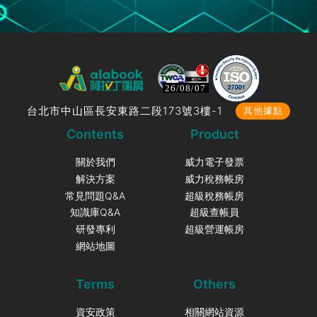
26/08/07
台北市中山區長安東路二段173號3樓-1
其他據點
Contents
Product
關於我們
威力電子發票
解決方案
威力稅務帳房
常見問題Q&A
超級稅務帳房
知識庫Q&A
超級查帳員
研發專利
超級營運帳房
網站地圖
Terms
Others
資安政策
相關網站資源