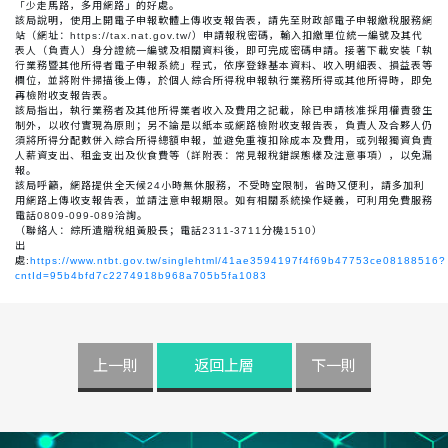
「少走馬路，多用網路」的好處。
該局說明，使用上開電子申報軟體上傳收支報告表，請先至財政部電子申報繳稅服務網
站（網址：https://tax.nat.gov.tw/）申請報稅密碼，輸入扣繳單位統一編號及其代
表人（負責人）身分證統一編號及相關資料後，即可完成密碼申請。接著下載安裝「執
行業務暨其他所得者電子申報系統」程式，依序登錄基本資料、收入明細表、損益表等
欄位，並將附件掃描後上傳，於個人綜合所得稅申報執行業務所得或其他所得時，即免
再檢附收支報告表。
該局指出，執行業務者及其他所得業者收入及費用之記載，除已申請核准採用權責發生
制外，以收付實現為原則；另不論是以紙本或網路檢附收支報告表，負責人及合夥人仍
須將所得分配數併入綜合所得總額申報，並避免重複扣除成本及費用，或列報獨資負責
人薪資支出、租金支出及伙食費等（詳附表：常見報稅錯誤態樣及注意事項），以免漏
報。
該局呼籲，網路提供全天候24小時無休服務，不受時空限制，省時又便利，請多加利
用網路上傳收支報告表，並請注意申報期限。如有相關系統操作疑義，可利用免費服務
電話0809-099-089洽詢。
（聯絡人：綜所遺贈稅組黃股長；電話2311-3711分機1510）
出
處:
https://www.ntbt.gov.tw/singlehtml/41ae3594197f4f69b47753ce08188516?
cntId=95b4bfd7c2274918b968a705b5fa1083
上一則
返回上層
下一則